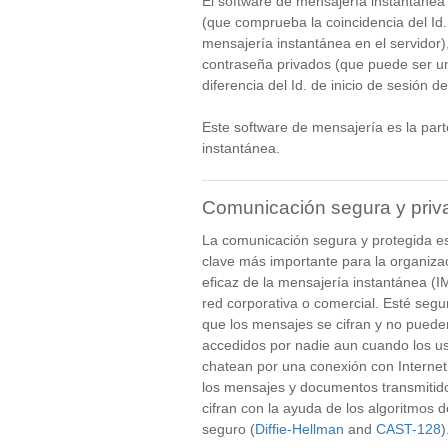
El software de mensajería instantánea
(que comprueba la coincidencia del Id
mensajería instantánea en el servidor)
contraseña privados (que puede ser un
diferencia del Id. de inicio de sesión 
Este software de mensajería es la part
instantánea.
Comunicación segura y priv
La comunicación segura y protegida es
clave más importante para la organiza
eficaz de la mensajería instantánea (IM
red corporativa o comercial. Esté segu
que los mensajes se cifran y no puede
accedidos por nadie aun cuando los u
chatean por una conexión con Internet
los mensajes y documentos transmitid
cifran con la ayuda de los algoritmos d
seguro (
Diffie-Hellman
and
CAST-128
)