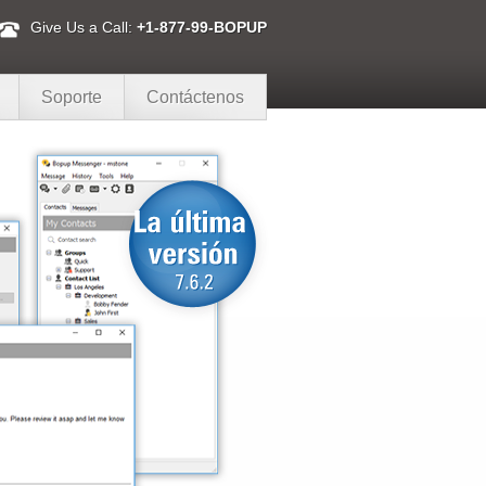
Give Us a Call:
+1-877-99-BOPUP
Soporte
Contáctenos