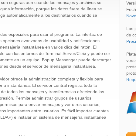
 son seguras aun cuando los mensajes y archivos se
Vers
guna información, porque los datos fuera de línea se
Fech
ega automáticamente a los destinatarios cuando se
Nove
Los 
ades especiales para usar el programa. La interfaz de
de c
as opciones avanzadas de usabilidad y notificaciones
Prec
nsajería instantánea en varios clics del ratón. El
 con los entornos de Terminal Server/Citrix y puede ser
Plat
eamente en un equipo. Bopup Messenger puede descargar
vers
ones desde el servidor de mensajería instantánea.
post
prot
rvidor ofrece la administración completa y flexible para
Requ
ía instantánea. El servidor central registra toda la
al de todos los mensajes y transferencias ofreciendo las
resión. Permite administrar grupos de usuarios,
 permisos para enviar mensajes y ver otros usuarios,
tos importantes entre usuarios. Es fácil importar cuentas
 (LDAP) e instalar un sistema de mensajería instantánea