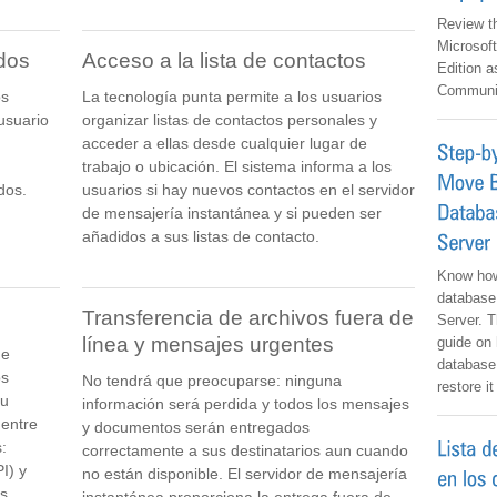
Review th
Microsof
dos
Acceso a la lista de contactos
Edition a
Communic
os
La tecnología punta permite a los usuarios
usuario
organizar listas de contactos personales y
acceder a ellas desde cualquier lugar de
trabajo o ubicación. El sistema informa a los
dos.
usuarios si hay nuevos contactos en el servidor
de mensajería instantánea y si pueden ser
añadidos a sus listas de contacto.
Know how
database
Transferencia de archivos fuera de
Server. 
línea y mensajes urgentes
guide on 
de
database
os
No tendrá que preocuparse: ninguna
restore i
su
información será perdida y todos los mensajes
 entre
y documentos serán entregados
:
correctamente a sus destinatarios aun cuando
I) y
no están disponible. El servidor de mensajería
s.