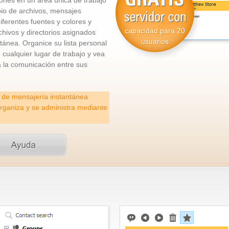
iones en un área única de trabajo
io de archivos, mensajes
ferentes fuentes y colores y
capacidad para 20
hivos y directorios asignados
usuarios
tánea. Organice su lista personal
cualquier lugar de trabajo y vea
a la comunicación entre sus
e de mensajería instantánea
organiza y se administra mediante
Accessing Contact List
Today's Messages Pane