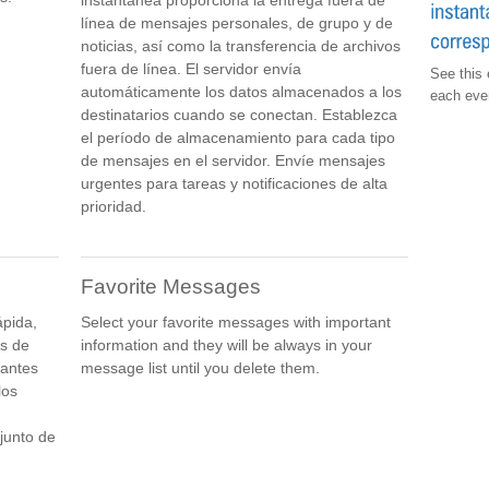
instantánea proporciona la entrega fuera de
línea de mensajes personales, de grupo y de
noticias, así como la transferencia de archivos
fuera de línea. El servidor envía
See this 
automáticamente los datos almacenados a los
each even
destinatarios cuando se conectan. Establezca
el período de almacenamiento para cada tipo
de mensajes en el servidor. Envíe mensajes
urgentes para tareas y notificaciones de alta
prioridad.
Favorite Messages
ápida,
Select your favorite messages with important
es de
information and they will be always in your
tantes
message list until you delete them.
los
junto de