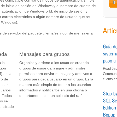
 es compatible con varios modos de autenticación: simple
. de inicio de sesión de Windows y el nombre de cuenta de
, autenticación de Windows o Id. de inicio de sesión y
 correo electrónico o algún nombre de usuario que se
de Windows).
e de servidor del paquete cliente/servidor de mensajería
ada
Mensajes para grupos
 la
Organice y ordene a los usuarios creando
ción
grupos de usuarios, asigne y administre
Read this
) en la
permisos para enviar mensajes y archivos a
Communic
ro de
grupos para cada usuario en un grupo. Es la
clients c
n ser
manera más simple de tener a los usuarios
suarios
informados y notificarlos en una oficina o
. Todos
departamento con un solo clic del ratón.
os se
e cifrado
.