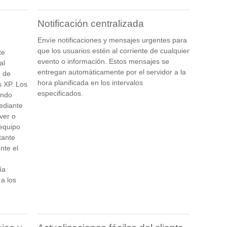
Notificación centralizada
Envíe notificaciones y mensajes urgentes para
que los usuarios estén al corriente de cualquier
te
evento o información. Estos mensajes se
al
entregan automáticamente por el servidor a la
n de
hora planificada en los intervalos
 XP. Los
especificados.
ando
ediante
ver o
 equipo
tante
nte el
ía
a los