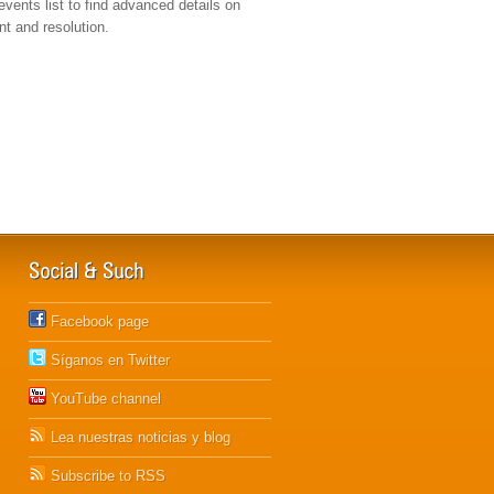
events list to find advanced details on
t and resolution.
Facebook page
Síganos en Twitter
YouTube channel
Lea nuestras noticias y blog
Subscribe to RSS