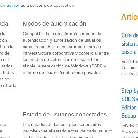
on Server
as a server-side application.
ada
Modos de autenticación
 la
Compatibilidad con diferentes modos de
ción
autenticación y autorización de usuarios
) en la
conectados. Elija el mejor modo para su
ro de
infraestructura corporativa y comercial entre
n ser
los modos de autenticación disponibles:
Read this
suarios
simple, autenticación de Windows (SSPI) y
Communic
. Todos
nombre de usuario/contraseña privados.
clients c
os se
e cifrado
.
Estado de usuarios conectados
ando
Los estados de los usuarios conectados
Review th
re
permiten ver el estado actual de cada usuario
Microsof
vos a
en la lista de contactos, por ejemplo,
Edition a