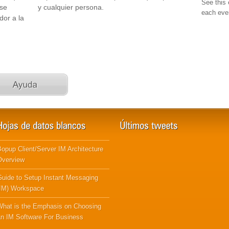
See this 
 se
y cualquier persona.
each even
dor a la
opup Client/Server IM Architecture
Overview
Guide to Setup Instant Messaging
(IM) Workspace
What is the Emphasis on Choosing
an IM Software For Business