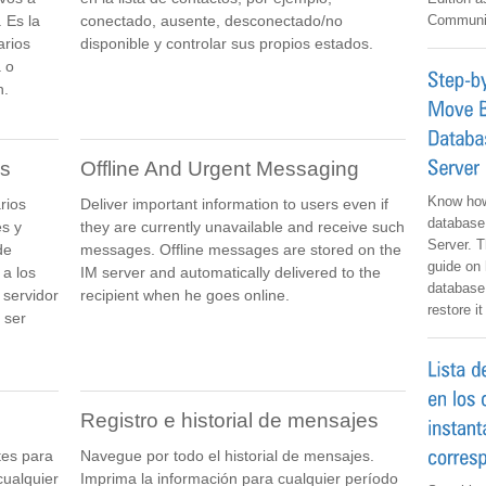
 Es la
conectado, ausente, desconectado/no
Communic
arios
disponible y controlar sus propios estados.
a o
n.
os
Offline And Urgent Messaging
Know how
rios
Deliver important information to users even if
database
es y
they are currently unavailable and receive such
Server. 
de
messages. Offline messages are stored on the
guide on 
 a los
IM server and automatically delivered to the
database
 servidor
recipient when he goes online.
restore i
 ser
Registro e historial de mensajes
tes para
Navegue por todo el historial de mensajes.
cualquier
Imprima la información para cualquier período