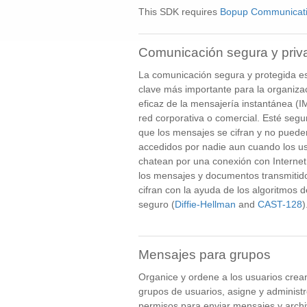
This SDK requires
Bopup Communicati
Comunicación segura y priv
La comunicación segura y protegida es
clave más importante para la organiza
eficaz de la mensajería instantánea (IM
red corporativa o comercial. Esté segu
que los mensajes se cifran y no puede
accedidos por nadie aun cuando los u
chatean por una conexión con Internet
los mensajes y documentos transmitid
cifran con la ayuda de los algoritmos d
seguro (
Diffie-Hellman
and
CAST-128
)
Mensajes para grupos
Organice y ordene a los usuarios cre
grupos de usuarios, asigne y administ
permisos para enviar mensajes y archi